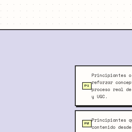
Principiantes o
reforzar concep
P1
proceso real de
y UGC.
Principiantes q
P2
contenido desde