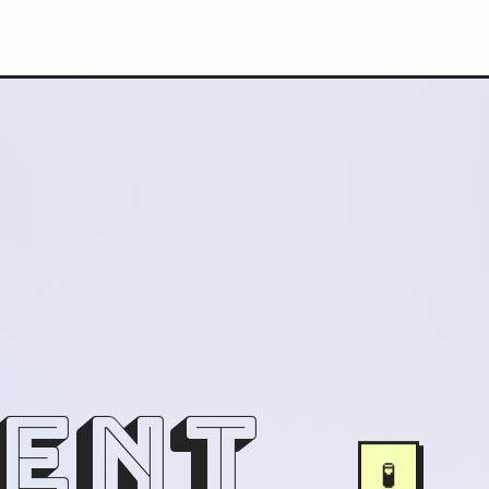
ENT
🧪