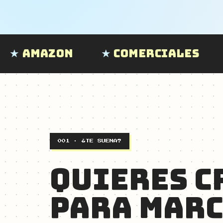
Comerciales
UGC
C
001 · ¿TE SUENA?
QUIERES C
PARA MAR