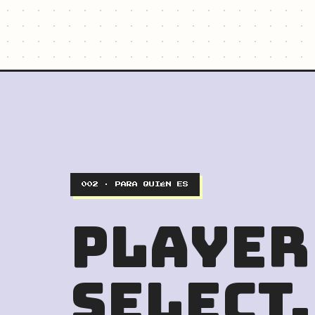
002 · PARA QUIÉN ES
PLAYER
SELECT.