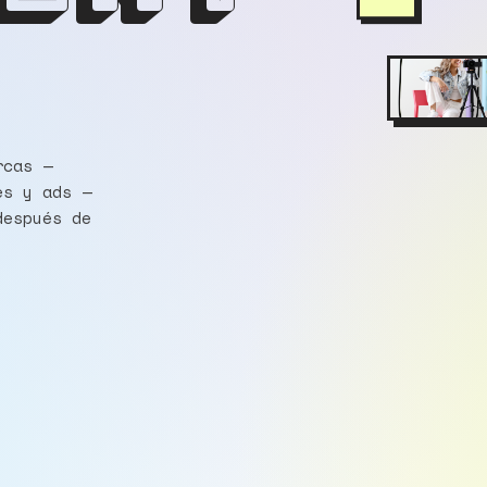
rcas —
es y ads —
después de