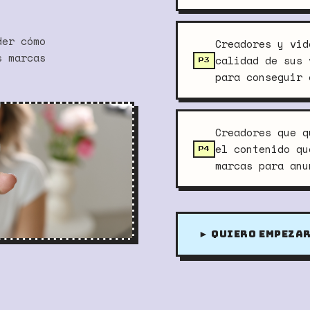
der cómo
Creadores y vid
s marcas
calidad de sus 
P3
para conseguir 
Creadores que q
el contenido qu
P4
marcas para anu
► QUIERO EMPEZA