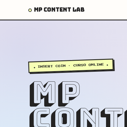
MP CONTENT LAB
◆ INSERT COIN · CURSO ONLINE ◆
MP
CONT